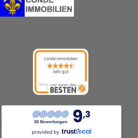
Condé Immobilien
Sehr gut
08/202
6
9
,3
30 Bewertungen
Condé Immobilien
Graf-Adolf-Straße 11
provided by
42119 Wuppertal