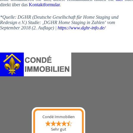
direkt über das
Kontaktformular
.
*Quelle: DGHR (Deutsche Gesellschaft für Home Staging und
Redesign e.V.) Studie: ‚DGHR Home Staging in Zahlen‘ vom
September 2018 (2. Auflage) |
https://www.dghr-info.de/
Condé Immobilien
Sehr gut